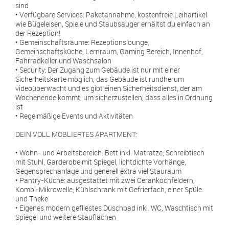
sind
• Verfügbare Services: Paketannahme, kostenfreie Leihartikel
wie Bügeleisen, Spiele und Staubsauger erhältst du einfach an
der Rezeption!
• Gemeinschaftsräume: Rezeptionslounge,
Gemeinschaftsküche, Lernraum, Gaming Bereich, Innenhof,
Fahrradkeller und Waschsalon
• Security: Der Zugang zum Gebäude ist nur mit einer
Sicherheitskarte möglich, das Gebäude ist rundherum
videoüberwacht und es gibt einen Sicherheitsdienst, der am
Wochenende kommt, um sicherzustellen, dass alles in Ordnung
ist
• Regelmäßige Events und Aktivitäten
DEIN VOLL MÖBLIERTES APARTMENT:
• Wohn- und Arbeitsbereich: Bett inkl. Matratze, Schreibtisch
mit Stuhl, Garderobe mit Spiegel, lichtdichte Vorhänge,
Gegensprechanlage und generell extra viel Stauraum
• Pantry-Küche: ausgestattet mit zwei Cerankochfeldern,
Kombi-Mikrowelle, Kühlschrank mit Gefrierfach, einer Spüle
und Theke
• Eigenes modern gefliestes Duschbad inkl. WC, Waschtisch mit
Spiegel und weitere Stauflächen