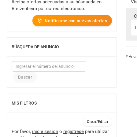
Reciba ofertas adecuadas a su búsqueda en
Vi
Bretzenheim por correo electrónico.
C
Notifícame con nuevas ofertas
1
BÚSQUEDA DE ANUNCIO
MOSTRAR
* Anun
MIS FILTROS
MOSTRAR
Crear/Editar
Por favor,
inicie sesión
o
regístrese
para utilizar