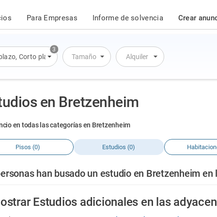
cios
Para Empresas
Informe de solvencia
Crear anun
3
plazo
,
Corto plazo
,
Alquiler por día
Tamaño
Alquiler
tudios en Bretzenheim
ncio en todas las categorías en Bretzenheim
Pisos (0)
Estudios (0)
Habitacion
personas han busado un estudio en Bretzenheim en l
ostrar Estudios adicionales en las adyacen