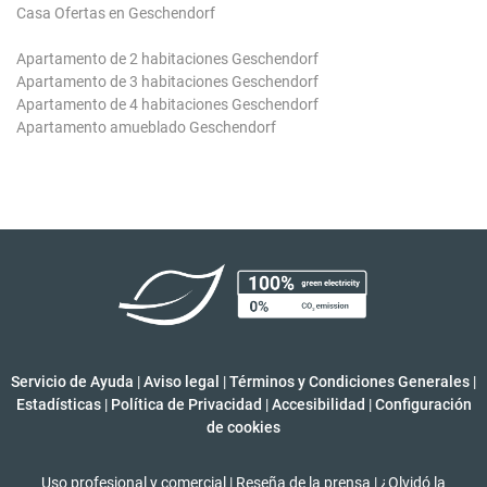
Casa Ofertas en Geschendorf
Apartamento de 2 habitaciones Geschendorf
Apartamento de 3 habitaciones Geschendorf
Apartamento de 4 habitaciones Geschendorf
Apartamento amueblado Geschendorf
Servicio de Ayuda
|
Aviso legal
|
Términos y Condiciones Generales
|
Estadísticas
|
Política de Privacidad
|
Accesibilidad
|
Configuración
de cookies
Uso profesional y comercial
|
Reseña de la prensa
|
¿Olvidó la