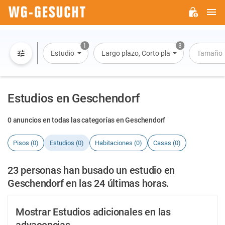
M
WG-
GESUCHT.DE
1
3
Estudio
Largo plazo, Corto plazo, Alquiler por dí
Tamaño
Estudios en Geschendorf
0 anuncios en todas las categorías en Geschendorf
Pisos (0)
Estudios (0)
Habitaciones (0)
Casas (0)
23 personas han busado un estudio en
Geschendorf en las 24 últimas horas.
Mostrar Estudios adicionales en las