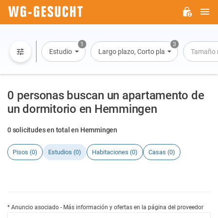
M
WG-
GESUCHT.DE
1
3
Estudio
Largo plazo, Corto plazo, Alquiler por dí
Tamaño 
0 personas buscan un apartamento de
un dormitorio en Hemmingen
0 solicitudes en total en Hemmingen
Pisos (0)
Estudios (0)
Habitaciones (0)
Casas (0)
* Anuncio asociado - Más información y ofertas en la página del proveedor