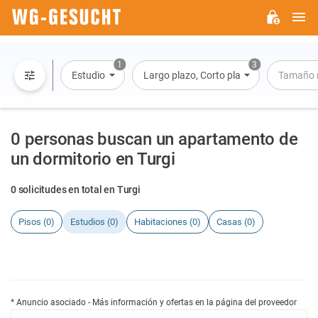
M
WG-
GESUCHT.DE
1
3
Estudio
Largo plazo, Corto plazo, Alquiler por dí
Tamaño 
0 personas buscan un apartamento de
un dormitorio en Turgi
0 solicitudes en total en Turgi
Pisos (0)
Estudios (0)
Habitaciones (0)
Casas (0)
* Anuncio asociado - Más información y ofertas en la página del proveedor