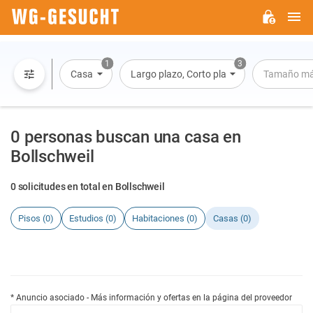
M
WG-
GESUCHT.DE
1
3
Casa
Largo plazo, Corto plazo, Alquiler por día
Tamaño má
0 personas buscan una casa en
Bollschweil
0 solicitudes en total en Bollschweil
Pisos (0)
Estudios (0)
Habitaciones (0)
Casas (0)
* Anuncio asociado - Más información y ofertas en la página del proveedor