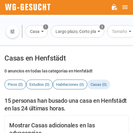
M
WG-
GESUCHT.DE
1
3
Casa
Largo plazo, Corto plazo, Alquiler por día
Tamaño
Casas en Henfstädt
0 anuncios en todas las categorías en Henfstädt
Pisos (0)
Estudios (0)
Habitaciones (0)
Casas (0)
15 personas han busado una casa en Henfstädt
en las 24 últimas horas.
Mostrar Casas adicionales en las