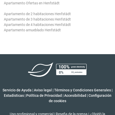
Apartamento Ofertas en Henfstädt
Apartamento de 2 habitaciones Henfstädt
Apartamento de 3 habitaciones Henfstädt
Apartamento de 4 habitaciones Henfstädt
Apartamento amueblado Henfstädt
Servicio de Ayuda
|
Aviso legal
|
Términos y Condiciones Generales
|
Estadísticas
|
Política de Privacidad
|
Accesibilidad
|
Configuración
de cookies
Uso profesional y comercial
|
Reseña de la prensa
|
¿Olvidó la