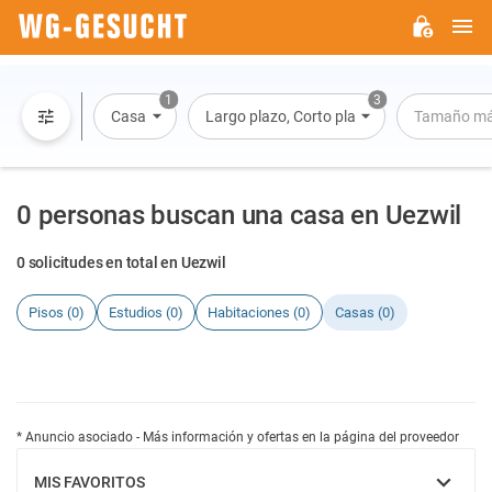
M
WG-
GESUCHT.DE
1
3
Casa
Largo plazo, Corto plazo, Alquiler por día
Tamaño má
0 personas buscan una casa en Uezwil
0 solicitudes en total en Uezwil
Pisos (0)
Estudios (0)
Habitaciones (0)
Casas (0)
* Anuncio asociado - Más información y ofertas en la página del proveedor
MIS FAVORITOS