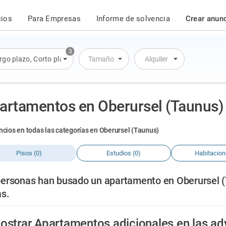
cios
Para Empresas
Informe de solvencia
Crear anun
3
rgo plazo
,
Corto plazo
,
Alquiler por día
Tamaño
Alquiler
artamentos en Oberursel (Taunus)
ncios en todas las categorías en Oberursel (Taunus)
Pisos (0)
Estudios (0)
Habitacion
personas han busado un apartamento en Oberursel (T
as.
ostrar Apartamentos adicionales en las a