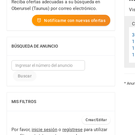
Reciba ofertas adecuadas a su búsqueda en
Oberursel (Taunus) por correo electrónico.
Vi
Notifícame con nuevas ofertas
C
3
1
BÚSQUEDA DE ANUNCIO
1
MOSTRAR
1
* Anun
MIS FILTROS
MOSTRAR
Crear/Editar
Por favor,
inicie sesión
o
regístrese
para utilizar