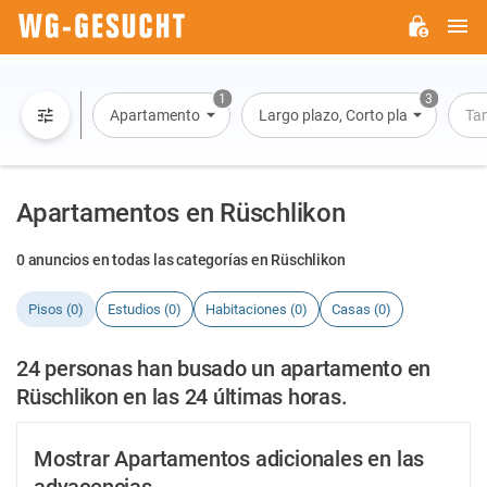
M
WG-
GESUCHT.DE
1
3
Apartamento
Largo plazo, Corto plazo, Alquiler 
Ta
Apartamentos en Rüschlikon
0 anuncios en todas las categorías en Rüschlikon
Pisos (0)
Estudios (0)
Habitaciones (0)
Casas (0)
24 personas han busado un apartamento en
Rüschlikon en las 24 últimas horas.
Mostrar Apartamentos adicionales en las