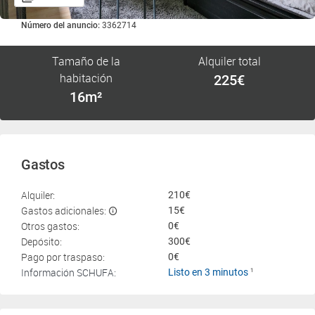
Número del anuncio:
3362714
Tamaño de la
Alquiler total
habitación
225€
16m²
Gastos
Alquiler:
210€
Gastos adicionales:
15€
Otros gastos:
0€
Depósito:
300€
Pago por traspaso:
0€
Información SCHUFA:
Listo en 3 minutos
1