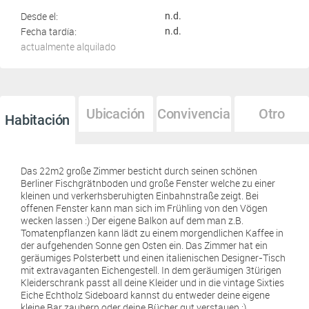
Desde el:
n.d.
Fecha tardía:
n.d.
actualmente alquilado
Ubicación
Convivencia
Otro
Habitación
Das 22m2 große Zimmer besticht durch seinen schönen
Berliner Fischgrätnboden und große Fenster welche zu einer
kleinen und verkerhsberuhigten Einbahnstraße zeigt. Bei
offenen Fenster kann man sich im Frühling von den Vögen
wecken lassen :) Der eigene Balkon auf dem man z.B.
Tomatenpflanzen kann lädt zu einem morgendlichen Kaffee in
der aufgehenden Sonne gen Osten ein. Das Zimmer hat ein
geräumiges Polsterbett und einen italienischen Designer-Tisch
mit extravaganten Eichengestell. In dem geräumigen 3türigen
Kleiderschrank passt all deine Kleider und in die vintage Sixties
Eiche Echtholz Sideboard kannst du entweder deine eigene
kleine Bar zaubern oder deine Bücher gut verstauen ;).