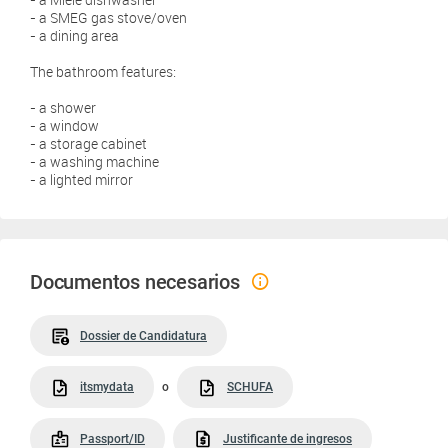
- a SMEG gas stove/oven
- a dining area
The bathroom features:
- a shower
- a window
- a storage cabinet
- a washing machine
- a lighted mirror
Documentos necesarios
Dossier de Candidatura
itsmydata
o
SCHUFA
Passport/ID
Justificante de ingresos