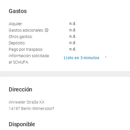
Gastos
Alquiler:
n.d.
Gastos adicionales:
n.d.
Otros gastos:
n.d.
Depósito:
n.d.
Pago por traspaso:
n.d.
Información solicitada
Listo en 3 minutos
1
al SCHUFA:
Dirección
Ahrweiler Straße XX
14197 Berlin Wilmersdorf
Disponible