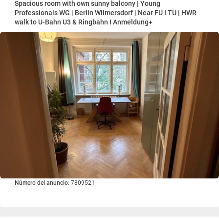
Spacious room with own sunny balcony | Young
Professionals WG | Berlin Wilmersdorf | Near FU I TU | HWR
walk to U-Bahn U3 & Ringbahn I Anmeldung+
Número del anuncio:
7809521