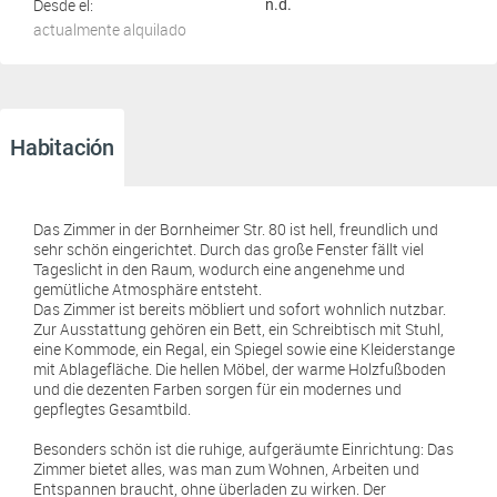
Desde el:
n.d.
actualmente alquilado
Habitación
Das Zimmer in der Bornheimer Str. 80 ist hell, freundlich und
sehr schön eingerichtet. Durch das große Fenster fällt viel
Tageslicht in den Raum, wodurch eine angenehme und
gemütliche Atmosphäre entsteht.
Das Zimmer ist bereits möbliert und sofort wohnlich nutzbar.
Zur Ausstattung gehören ein Bett, ein Schreibtisch mit Stuhl,
eine Kommode, ein Regal, ein Spiegel sowie eine Kleiderstange
mit Ablagefläche. Die hellen Möbel, der warme Holzfußboden
und die dezenten Farben sorgen für ein modernes und
gepflegtes Gesamtbild.
Besonders schön ist die ruhige, aufgeräumte Einrichtung: Das
Zimmer bietet alles, was man zum Wohnen, Arbeiten und
Entspannen braucht, ohne überladen zu wirken. Der