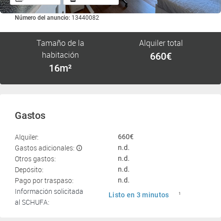
Número del anuncio:
13440082
Tamaño de la
Alquiler total
habitación
660€
16m²
Gastos
Alquiler:
660€
Gastos adicionales:
n.d.
Otros gastos:
n.d.
Depósito:
n.d.
Pago por traspaso:
n.d.
Información solicitada
Listo en 3 minutos
1
al SCHUFA: