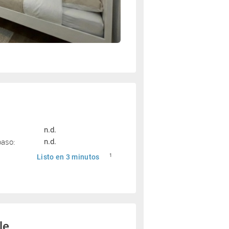
n.d.
paso:
n.d.
Listo en 3 minutos
1
le