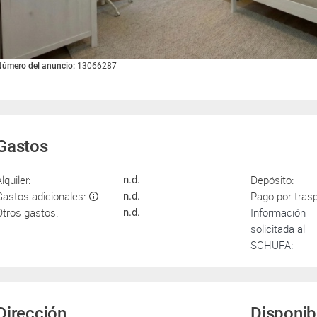
úmero del anuncio:
13066287
Gastos
lquiler:
Depósito:
n.d.
Gastos adicionales:
Pago por tras
n.d.
Otros gastos:
Información
n.d.
solicitada al
SCHUFA:
Dirección
Disponib