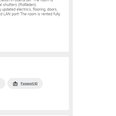
l shutters (Rollläden).
updated electrics, flooring, doors,
d LAN port! The room is rented fully
Passport/ID