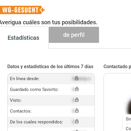
WG-
Gesucht+
Averigua cuáles son tus posibilidades.
de perfil
Estadísticas
Datos y estadísticas de los últimos 7 días
Contactado p
En línea desde:
Dummy x
Guardado como favorito:
X
Visto:
X
Contactos:
X
Si
De los cuales respondidos:
X
Co