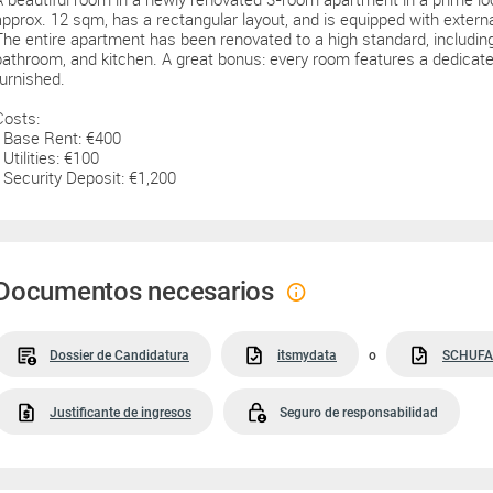
approx. 12 sqm, has a rectangular layout, and is equipped with externa
The entire apartment has been renovated to a high standard, including 
bathroom, and kitchen. A great bonus: every room features a dedicate
furnished.
Costs:
• Base Rent: €400
 Utilities: €100
• Security Deposit: €1,200
Documentos necesarios
Dossier de Candidatura
itsmydata
o
SCHUFA
Justificante de ingresos
Seguro de responsabilidad