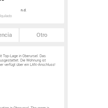
n.d.
lquilado
encia
Otro
t Top-Lage in Oberursel. Das
ausgestattet. Die Wohnung ist
mer verfügt über ein LAN-Anschluss!
cation in Oberursel. The room is