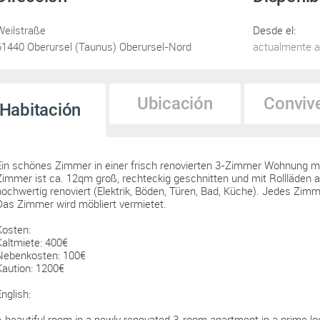
Weilstraße
Desde el:
61440 Oberursel (Taunus) Oberursel-Nord
actualmente a
Ubicación
Conviv
Habitación
Ein schönes Zimmer in einer frisch renovierten 3-Zimmer Wohnung mi
Zimmer ist ca. 12qm groß, rechteckig geschnitten und mit Rollläden 
hochwertig renoviert (Elektrik, Böden, Türen, Bad, Küche). Jedes Zim
Das Zimmer wird möbliert vermietet.
Kosten:
Kaltmiete: 400€
Nebenkosten: 100€
Kaution: 1200€
English:
A beautiful room in a newly renovated 3-room apartment in a prime lo