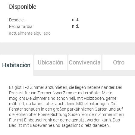
Disponible
Desde el:
n.d.
Fecha tardía:
n.d.
actualmente alquilado
Ubicación
Convivencia
Otro
Habitación
Es gibt 1-2 Zimmer anzumieten, sie liegen nebeneinander. Der
Preis ist für ein Zimmer (zwei Zimmer mit erhöhter Miete
möglich) Die Zimmer sind schön hell, mit Holzboden, gerne
möbliert, du kannst aber auch deine Möbel mitbringen. Die
Fenster schauen in den großen parkähnlichen Garten und auf
die Hohenloher Ebene Richtung Süden. Vor dem Zimmer ist ein
Flur mit Einbauschrank der gerne genutzt werden kann. Das
Bad ist mit Badewanne und Tageslicht direkt daneben.