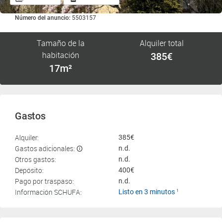
Número del anuncio:
5503157
Tamaño de la
Alquiler total
habitación
385€
17m²
Gastos
Alquiler:
385€
Gastos adicionales:
n.d.
Otros gastos:
n.d.
Depósito:
400€
Pago por traspaso:
n.d.
Información SCHUFA:
Listo en 3 minutos
1