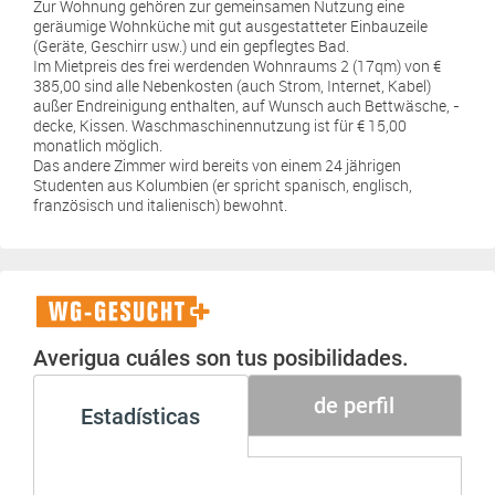
Zur Wohnung gehören zur gemeinsamen Nutzung eine
geräumige Wohnküche mit gut ausgestatteter Einbauzeile
(Geräte, Geschirr usw.) und ein gepflegtes Bad.
Im Mietpreis des frei werdenden Wohnraums 2 (17qm) von €
385,00 sind alle Nebenkosten (auch Strom, Internet, Kabel)
außer Endreinigung enthalten, auf Wunsch auch Bettwäsche, -
decke, Kissen. Waschmaschinennutzung ist für € 15,00
monatlich möglich.
Das andere Zimmer wird bereits von einem 24 jährigen
Studenten aus Kolumbien (er spricht spanisch, englisch,
französisch und italienisch) bewohnt.
WG-
Gesucht+
Averigua cuáles son tus posibilidades.
de perfil
Estadísticas