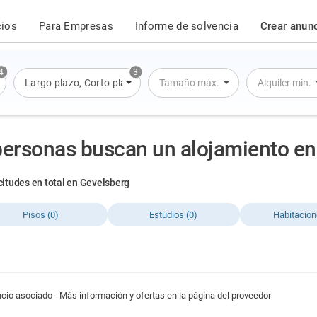
cios
Para Empresas
Informe de solvencia
Crear anun
4
3
artamento
Largo plazo
,
Casa
,
Corto plazo
,
Alquiler por día
Tamaño máx.
Alquiler min.
personas buscan un alojamiento en
icitudes en total en Gevelsberg
Pisos (0)
Estudios (0)
Habitacion
cio asociado - Más información y ofertas en la página del proveedor