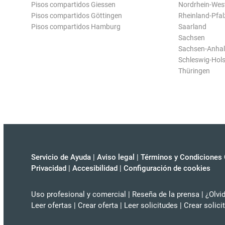
Pisos compartidos Giessen
Nordrhein-Wes
Pisos compartidos Göttingen
Rheinland-Pfal
Pisos compartidos Hamburg
Saarland
Sachsen
Sachsen-Anhal
Schleswig-Hols
Thüringen
Servicio de Ayuda
|
Aviso legal
|
Términos y Condiciones 
Privacidad
|
Accesibilidad
|
Configuración de cookies
Uso profesional y comercial
|
Reseña de la prensa
|
¿Olvi
Leer ofertas
|
Crear oferta
|
Leer solicitudes
|
Crear solici