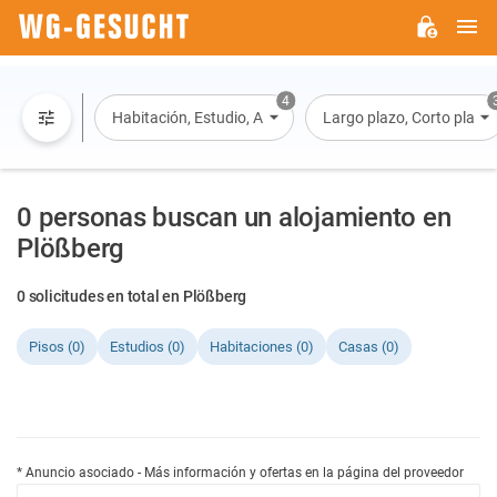
M
WG-
GESUCHT.DE
4
Habitación, Estudio, Apartamento, Casa
Largo plazo, Corto plazo, 
0 personas buscan un alojamiento en
Plößberg
0 solicitudes en total en Plößberg
Pisos (0)
Estudios (0)
Habitaciones (0)
Casas (0)
* Anuncio asociado - Más información y ofertas en la página del proveedor