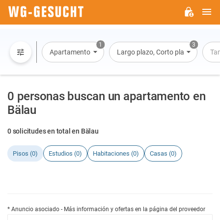
M
WG-
GESUCHT.DE
1
3
Apartamento
Largo plazo, Corto plazo, Alquiler 
Ta
0 personas buscan un apartamento en
Bälau
0 solicitudes en total en Bälau
Pisos (0)
Estudios (0)
Habitaciones (0)
Casas (0)
* Anuncio asociado - Más información y ofertas en la página del proveedor