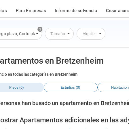
cios
Para Empresas
Informe de solvencia
Crear anun
3
rgo plazo
,
Corto plazo
,
Alquiler por día
Tamaño
Alquiler
artamentos en Bretzenheim
ncio en todas las categorías en Bretzenheim
Pisos (0)
Estudios (0)
Habitacion
personas han busado un apartamento en Bretzenheim
ostrar Apartamentos adicionales en las a