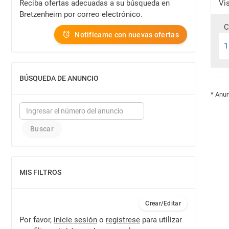
Reciba ofertas adecuadas a su búsqueda en
Vi
Bretzenheim por correo electrónico.
C
Notifícame con nuevas ofertas
1
BÚSQUEDA DE ANUNCIO
MOSTRAR
* Anun
MIS FILTROS
MOSTRAR
Crear/Editar
Por favor,
inicie sesión
o
regístrese
para utilizar