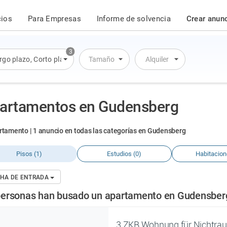
cios
Para Empresas
Informe de solvencia
Crear anun
3
rgo plazo
,
Corto plazo
,
Alquiler por día
Tamaño
Alquiler
artamentos en Gudensberg
rtamento | 1 anuncio en todas las categorías en Gudensberg
Pisos (1)
Estudios (0)
Habitacion
HA DE ENTRADA
personas han busado un apartamento en Gudensberg 
3 ZKB Wohnung für Nichtrau