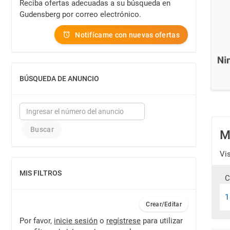
Reciba ofertas adecuadas a su búsqueda en
Gudensberg por correo electrónico.
Notifícame con nuevas ofertas
BÚSQUEDA DE ANUNCIO
MOSTRAR
M
Vi
MIS FILTROS
MOSTRAR
C
1
Crear/Editar
Por favor,
inicie sesión
o
regístrese
para utilizar