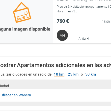
Piso de 3 HabitaciónesApartamento | 
Horstmann S...
760 €
15.09
AH
Anita H.
ostrar Apartamentos adicionales en las a
sualizar ciudades en un radio de
10 km
25 km
o
50 km
iudad
 Ofrecer en Wabern