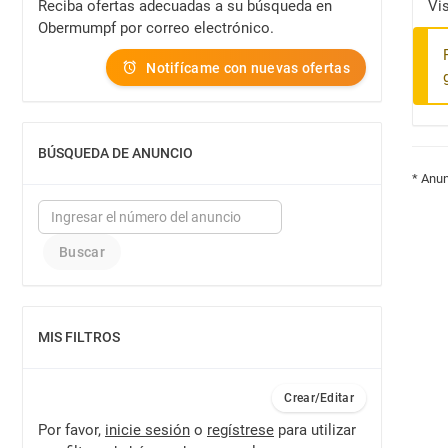
Reciba ofertas adecuadas a su búsqueda en
Vi
Obermumpf por correo electrónico.
Notifícame con nuevas ofertas
BÚSQUEDA DE ANUNCIO
MOSTRAR
* Anun
MIS FILTROS
MOSTRAR
Crear/Editar
Por favor,
inicie sesión
o
regístrese
para utilizar