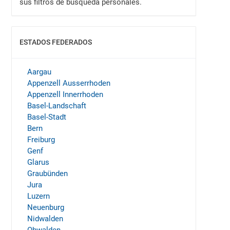
sus filtros de búsqueda personales.
ESTADOS FEDERADOS
MOSTRAR
Aargau
Appenzell Ausserrhoden
Appenzell Innerrhoden
Basel-Landschaft
Basel-Stadt
Bern
Freiburg
Genf
Glarus
Graubünden
Jura
Luzern
Neuenburg
Nidwalden