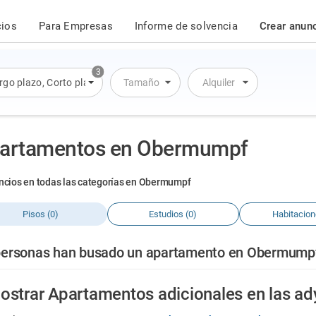
cios
Para Empresas
Informe de solvencia
Crear anun
3
rgo plazo
,
Corto plazo
,
Alquiler por día
Tamaño
Alquiler
artamentos en Obermumpf
ncios en todas las categorías en Obermumpf
Pisos (0)
Estudios (0)
Habitacion
personas han busado un apartamento en Obermumpf 
ostrar Apartamentos adicionales en las a