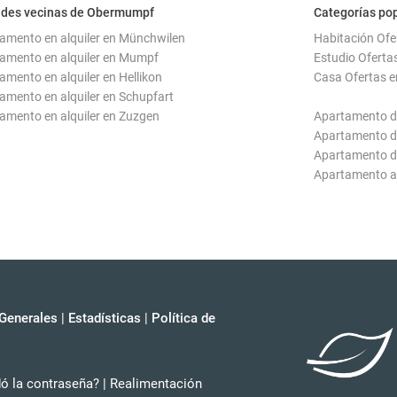
ades vecinas de Obermumpf
Categorías po
amento en alquiler en Münchwilen
Habitación Of
amento en alquiler en Mumpf
Estudio Ofert
amento en alquiler en Hellikon
Casa Ofertas 
amento en alquiler en Schupfart
amento en alquiler en Zuzgen
Apartamento d
Apartamento d
Apartamento d
Apartamento 
Generales
|
Estadísticas
|
Política de
dó la contraseña?
|
Realimentación