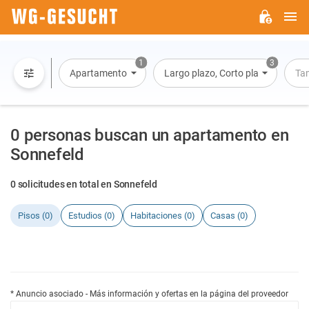
M
WG-
GESUCHT.DE
1
3
Apartamento
Largo plazo, Corto plazo, Alquiler 
Ta
0 personas buscan un apartamento en
Sonnefeld
0 solicitudes en total en Sonnefeld
Pisos (0)
Estudios (0)
Habitaciones (0)
Casas (0)
* Anuncio asociado - Más información y ofertas en la página del proveedor