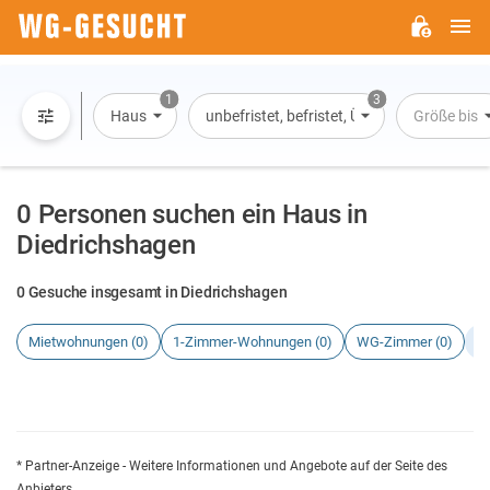
H
WG-
GESUCHT.DE
1
3
Haus
unbefristet, befristet, Übernachtung
Größe bis
0 Personen suchen ein Haus in
Diedrichshagen
0 Gesuche insgesamt in Diedrichshagen
Mietwohnungen (0)
1-Zimmer-Wohnungen (0)
WG-Zimmer (0)
H
* Partner-Anzeige - Weitere Informationen und Angebote auf der Seite des
Anbieters