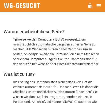
H
WG-
GESUCHT.DE
Bitte
Warum erscheint diese Seite?
bestätigen
Teilweise werden Computer ("Bots") eingesetzt, um
Sie,
missbräuchlich automatische Eingaben auf einer Seite zu
dass
machen. Alle Webseiten nutzen daher Captchas, um zu
Sie
prüfen, ob beispielsweise ein Formular von einem Menschen
oder einem Computer ausgefüllt wurde. Captchas sind für
ein
den Schutz einer Website oder eines Dienstes unverzichtbar.
Mensch
Was ist zu tun?
sind
Die Lösung des Captchas stellt sicher, dass kein Bot die
Website automatisiert aufruft. Bitte markieren Sie daher die
Checkbox unten und klicken Sie den Button "Absenden". So
wissen wir, dass Sie kein Programm, sondern eine reale
Person sind. Anschließend können Sie WG-Gesucht.de wie