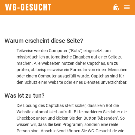
H
WG-
GESUCHT.DE
Bitte
Warum erscheint diese Seite?
bestätigen
Teilweise werden Computer ("Bots") eingesetzt, um
Sie,
missbräuchlich automatische Eingaben auf einer Seite zu
dass
machen. Alle Webseiten nutzen daher Captchas, um zu
Sie
prüfen, ob beispielsweise ein Formular von einem Menschen
oder einem Computer ausgefüllt wurde. Captchas sind für
ein
den Schutz einer Website oder eines Dienstes unverzichtbar.
Mensch
Was ist zu tun?
sind
Die Lösung des Captchas stellt sicher, dass kein Bot die
Website automatisiert aufruft. Bitte markieren Sie daher die
Checkbox unten und klicken Sie den Button "Absenden". So
wissen wir, dass Sie kein Programm, sondern eine reale
Person sind. Anschließend können Sie WG-Gesucht.de wie