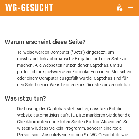
H
WG-
GESUCHT.DE
Bitte
Warum erscheint diese Seite?
bestätigen
Teilweise werden Computer ("Bots") eingesetzt, um
Sie,
missbräuchlich automatische Eingaben auf einer Seite zu
dass
machen. Alle Webseiten nutzen daher Captchas, um zu
Sie
prüfen, ob beispielsweise ein Formular von einem Menschen
oder einem Computer ausgefüllt wurde. Captchas sind für
ein
den Schutz einer Website oder eines Dienstes unverzichtbar.
Mensch
Was ist zu tun?
sind
Die Lösung des Captchas stellt sicher, dass kein Bot die
Website automatisiert aufruft. Bitte markieren Sie daher die
Checkbox unten und klicken Sie den Button "Absenden". So
wissen wir, dass Sie kein Programm, sondern eine reale
Person sind. Anschließend können Sie WG-Gesucht.de wie