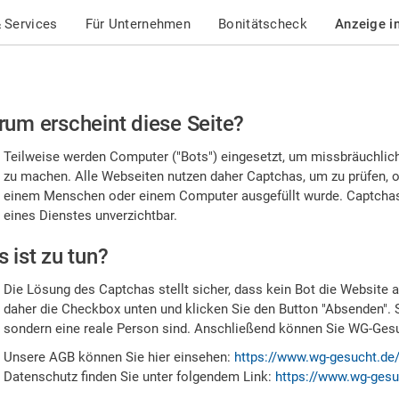
 Services
Für Unternehmen
Bonitätscheck
Anzeige i
te
um erscheint diese Seite?
stätigen
Teilweise werden Computer ("Bots") eingesetzt, um missbräuchlic
,
zu machen. Alle Webseiten nutzen daher Captchas, um zu prüfen, o
einem Menschen oder einem Computer ausgefüllt wurde. Captchas 
ss
eines Dienstes unverzichtbar.
e
 ist zu tun?
n
Die Lösung des Captchas stellt sicher, dass kein Bot die Website au
nsch
daher die Checkbox unten und klicken Sie den Button "Absenden". 
sondern eine reale Person sind. Anschließend können Sie WG-Gesuc
nd
Unsere AGB können Sie hier einsehen:
https://www.wg-gesucht.de
Datenschutz finden Sie unter folgendem Link:
https://www.wg-gesu