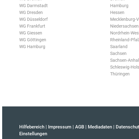
WG Darmstadt
Hamburg
WG Dresden
Hessen
WG Düsseldorf
Mecklenburg-
WG Frankfurt
Niedersachsen
WG Giessen
Nordrhein-Wes
WG Göttingen
Rheinland-Pfal
WG Hamburg
Saarland
Sachsen
Sachsen-Anhal
Schleswig-Hols
Thüringen
Hilfebereich
|
Impressum
|
AGB
|
Mediadaten
|
Datenschut
Einstellungen