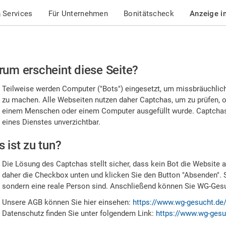
 Services
Für Unternehmen
Bonitätscheck
Anzeige i
te
um erscheint diese Seite?
stätigen
Teilweise werden Computer ("Bots") eingesetzt, um missbräuchlic
,
zu machen. Alle Webseiten nutzen daher Captchas, um zu prüfen, o
einem Menschen oder einem Computer ausgefüllt wurde. Captchas 
ss
eines Dienstes unverzichtbar.
e
 ist zu tun?
n
Die Lösung des Captchas stellt sicher, dass kein Bot die Website au
nsch
daher die Checkbox unten und klicken Sie den Button "Absenden". 
sondern eine reale Person sind. Anschließend können Sie WG-Gesuc
nd
Unsere AGB können Sie hier einsehen:
https://www.wg-gesucht.de
Datenschutz finden Sie unter folgendem Link:
https://www.wg-gesu