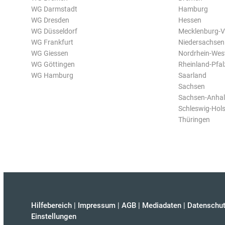
WG Darmstadt
Hamburg
WG Dresden
Hessen
WG Düsseldorf
Mecklenburg-
WG Frankfurt
Niedersachsen
WG Giessen
Nordrhein-Wes
WG Göttingen
Rheinland-Pfal
WG Hamburg
Saarland
Sachsen
Sachsen-Anhal
Schleswig-Hols
Thüringen
Hilfebereich
|
Impressum
|
AGB
|
Mediadaten
|
Datenschut
Einstellungen