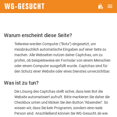
H
WG-
GESUCHT.DE
Bitte
Warum erscheint diese Seite?
bestätigen
Teilweise werden Computer ("Bots") eingesetzt, um
Sie,
missbräuchlich automatische Eingaben auf einer Seite zu
dass
machen. Alle Webseiten nutzen daher Captchas, um zu
Sie
prüfen, ob beispielsweise ein Formular von einem Menschen
oder einem Computer ausgefüllt wurde. Captchas sind für
ein
den Schutz einer Website oder eines Dienstes unverzichtbar.
Mensch
Was ist zu tun?
sind
Die Lösung des Captchas stellt sicher, dass kein Bot die
Website automatisiert aufruft. Bitte markieren Sie daher die
Checkbox unten und klicken Sie den Button "Absenden". So
wissen wir, dass Sie kein Programm, sondern eine reale
Person sind. Anschließend können Sie WG-Gesucht.de wie