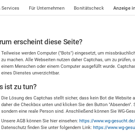
 Services
Für Unternehmen
Bonitätscheck
Anzeige i
te
um erscheint diese Seite?
stätigen
Teilweise werden Computer ("Bots") eingesetzt, um missbräuchlic
,
zu machen. Alle Webseiten nutzen daher Captchas, um zu prüfen, o
einem Menschen oder einem Computer ausgefüllt wurde. Captchas 
ss
eines Dienstes unverzichtbar.
e
 ist zu tun?
n
Die Lösung des Captchas stellt sicher, dass kein Bot die Website au
nsch
daher die Checkbox unten und klicken Sie den Button "Absenden". 
sondern eine reale Person sind. Anschließend können Sie WG-Gesuc
nd
Unsere AGB können Sie hier einsehen:
https://www.wg-gesucht.de
Datenschutz finden Sie unter folgendem Link:
https://www.wg-gesu