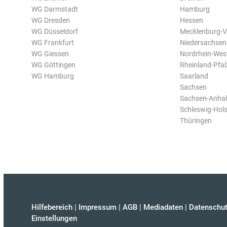
WG Darmstadt
Hamburg
WG Dresden
Hessen
WG Düsseldorf
Mecklenburg-
WG Frankfurt
Niedersachsen
WG Giessen
Nordrhein-Wes
WG Göttingen
Rheinland-Pfal
WG Hamburg
Saarland
Sachsen
Sachsen-Anhal
Schleswig-Hols
Thüringen
Hilfebereich
|
Impressum
|
AGB
|
Mediadaten
|
Datenschut
Einstellungen