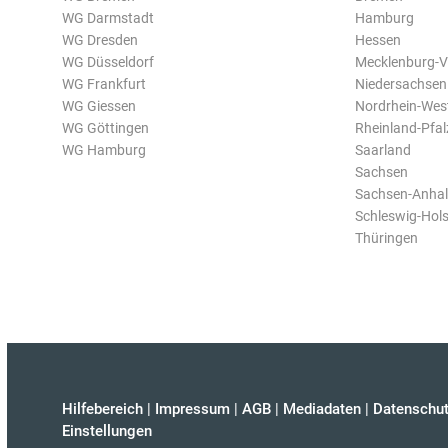
WG Darmstadt
Hamburg
WG Dresden
Hessen
WG Düsseldorf
Mecklenburg-
WG Frankfurt
Niedersachsen
WG Giessen
Nordrhein-Wes
WG Göttingen
Rheinland-Pfal
WG Hamburg
Saarland
Sachsen
Sachsen-Anhal
Schleswig-Hols
Thüringen
Hilfebereich
|
Impressum
|
AGB
|
Mediadaten
|
Datenschut
Einstellungen