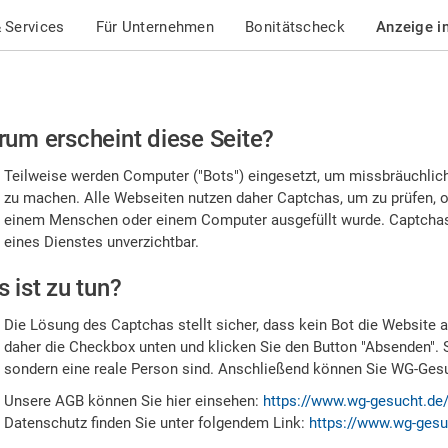
 Services
Für Unternehmen
Bonitätscheck
Anzeige i
te
um erscheint diese Seite?
stätigen
Teilweise werden Computer ("Bots") eingesetzt, um missbräuchlic
,
zu machen. Alle Webseiten nutzen daher Captchas, um zu prüfen, o
einem Menschen oder einem Computer ausgefüllt wurde. Captchas 
ss
eines Dienstes unverzichtbar.
e
 ist zu tun?
n
Die Lösung des Captchas stellt sicher, dass kein Bot die Website au
nsch
daher die Checkbox unten und klicken Sie den Button "Absenden". 
sondern eine reale Person sind. Anschließend können Sie WG-Gesuc
nd
Unsere AGB können Sie hier einsehen:
https://www.wg-gesucht.de
Datenschutz finden Sie unter folgendem Link:
https://www.wg-gesu