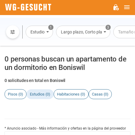
M
WG-
GESUCHT.DE
1
3
Estudio
Largo plazo, Corto plazo, Alquiler por dí
Tamaño 
0 personas buscan un apartamento de
un dormitorio en Boniswil
0 solicitudes en total en Boniswil
Pisos (0)
Estudios (0)
Habitaciones (0)
Casas (0)
* Anuncio asociado - Más información y ofertas en la página del proveedor