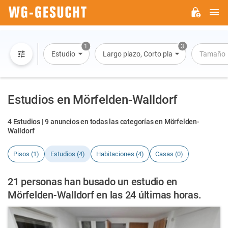
M
WG-
GESUCHT.DE
1
3
Estudio
Largo plazo, Corto plazo, Alquiler por dí
Tamaño
Estudios en Mörfelden-Walldorf
4 Estudios | 9 anuncios en todas las categorías en Mörfelden-
Walldorf
Pisos (1)
Estudios (4)
Habitaciones (4)
Casas (0)
21 personas han busado un estudio en
Mörfelden-Walldorf en las 24 últimas horas.