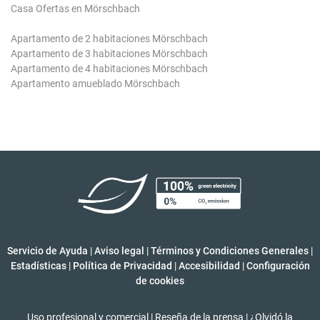
Casa Ofertas en Mörschbach
Apartamento de 2 habitaciones Mörschbach
Apartamento de 3 habitaciones Mörschbach
Apartamento de 4 habitaciones Mörschbach
Apartamento amueblado Mörschbach
Servicio de Ayuda
|
Aviso legal
|
Términos y Condiciones Generales
|
Estadísticas
|
Política de Privacidad
|
Accesibilidad
|
Configuración
de cookies
Uso profesional y comercial
|
Reseña de la prensa
|
¿Olvidó la