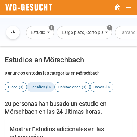
M
WG-
GESUCHT.DE
1
3
Estudio
Largo plazo, Corto plazo, Alquiler por dí
Tamaño
Estudios en Mörschbach
0 anuncios en todas las categorías en Mörschbach
Pisos (0)
Estudios (0)
Habitaciones (0)
Casas (0)
20 personas han busado un estudio en
Mörschbach en las 24 últimas horas.
Mostrar Estudios adicionales en las