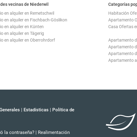
des vecinas de Niederwil
Categorías pop
io en alquiler en Remetschwil
Habitación Ofe
io en alquiler en Fischbach-Göslikon
Apartamento Of
io en alquiler en Künten
Casa Ofertas e
o en alquiler en Tägerig
io en alquiler en Oberrohrdorf
Apartamento de
Apartamento de
Apartamento de
Apartamento a
Generales
|
Estadísticas
|
Política de
dó la contraseña?
|
Realimentación