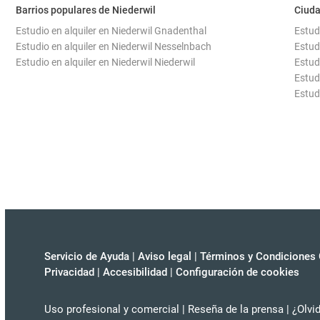
Barrios populares de Niederwil
Ciuda
Estudio en alquiler en Niederwil Gnadenthal
Estud
Estudio en alquiler en Niederwil Nesselnbach
Estud
Estudio en alquiler en Niederwil Niederwil
Estud
Estudi
Estud
Servicio de Ayuda
|
Aviso legal
|
Términos y Condiciones 
Privacidad
|
Accesibilidad
|
Configuración de cookies
Uso profesional y comercial
|
Reseña de la prensa
|
¿Olvi