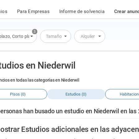
cios
Para Empresas
Informe de solvencia
Crear anun
3
plazo
,
Corto plazo
,
Alquiler por día
Tamaño
Alquiler
tudios en Niederwil
ncios en todas las categorías en Niederwil
Pisos (0)
Estudios (0)
Habitacion
ersonas han busado un estudio en Niederwil en las 
ostrar Estudios adicionales en las adyacen