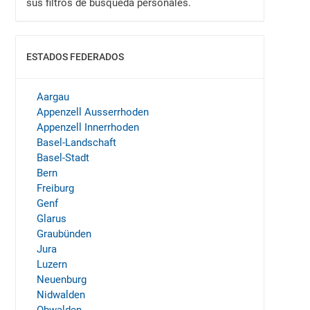
sus filtros de búsqueda personales.
ESTADOS FEDERADOS
MOSTRAR
Aargau
Appenzell Ausserrhoden
Appenzell Innerrhoden
Basel-Landschaft
Basel-Stadt
Bern
Freiburg
Genf
Glarus
Graubünden
Jura
Luzern
Neuenburg
Nidwalden