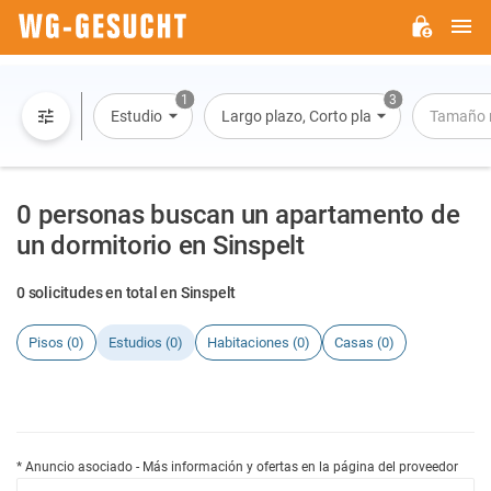
M
WG-
GESUCHT.DE
1
3
Estudio
Largo plazo, Corto plazo, Alquiler por dí
Tamaño 
0 personas buscan un apartamento de
un dormitorio en Sinspelt
0 solicitudes en total en Sinspelt
Pisos (0)
Estudios (0)
Habitaciones (0)
Casas (0)
* Anuncio asociado - Más información y ofertas en la página del proveedor