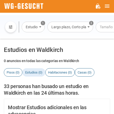
M
WG-
GESUCHT.DE
1
3
Estudio
Largo plazo, Corto plazo, Alquiler por dí
Tamaño
Estudios en Waldkirch
0 anuncios en todas las categorías en Waldkirch
Pisos (0)
Estudios (0)
Habitaciones (0)
Casas (0)
33 personas han busado un estudio en
Waldkirch en las 24 últimas horas.
Mostrar Estudios adicionales en las