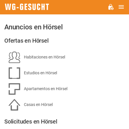
M
WG-
GESUCHT.DE
Anuncios en Hörsel
Ofertas en Hörsel
Habitaciones en Hörsel
Estudios en Hörsel
Apartamentos en Hörsel
Casas en Hörsel
Solicitudes en Hörsel