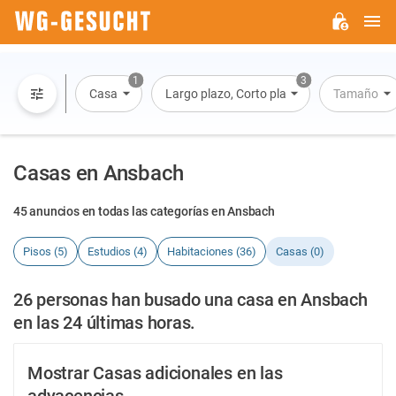
M
WG-
GESUCHT.DE
1
3
Casa
Largo plazo, Corto plazo, Alquiler por día
Tamaño
Casas en Ansbach
45 anuncios en todas las categorías en Ansbach
Pisos (5)
Estudios (4)
Habitaciones (36)
Casas (0)
26 personas han busado una casa en Ansbach
en las 24 últimas horas.
Mostrar Casas adicionales en las