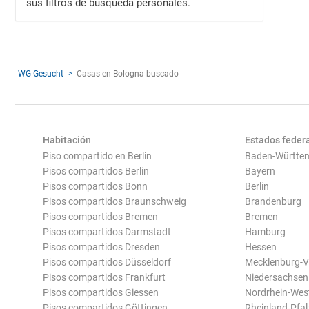
sus filtros de búsqueda personales.
WG-Gesucht
Casas en Bologna buscado
Habitación
Estados feder
Piso compartido en Berlin
Baden-Württe
Pisos compartidos Berlin
Bayern
Pisos compartidos Bonn
Berlin
Pisos compartidos Braunschweig
Brandenburg
Pisos compartidos Bremen
Bremen
Pisos compartidos Darmstadt
Hamburg
Pisos compartidos Dresden
Hessen
Pisos compartidos Düsseldorf
Mecklenburg-
Pisos compartidos Frankfurt
Niedersachsen
Pisos compartidos Giessen
Nordrhein-Wes
Pisos compartidos Göttingen
Rheinland-Pfal