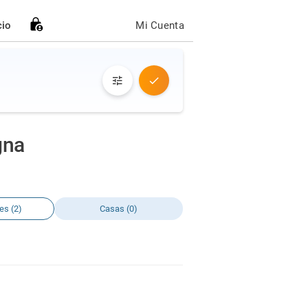
cio
Mi Cuenta
gna
es (2)
Casas (0)