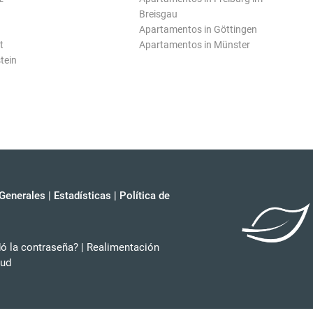
Breisgau
Apartamentos in Göttingen
t
Apartamentos in Münster
tein
Generales
|
Estadísticas
|
Política de
dó la contraseña?
|
Realimentación
tud