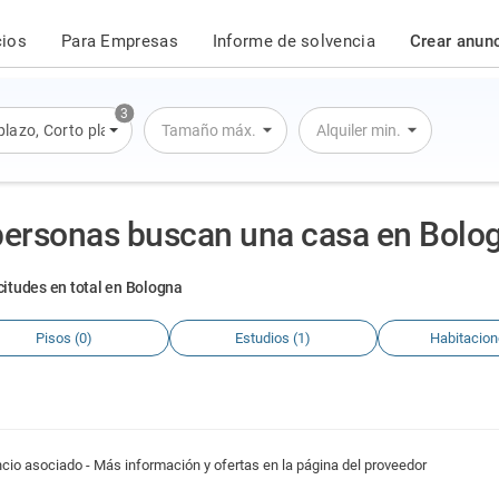
cios
Para Empresas
Informe de solvencia
Crear anun
3
plazo
,
Corto plazo
,
Alquiler por día
Tamaño máx.
Alquiler min.
personas buscan una casa en Bolo
icitudes en total en Bologna
Pisos (0)
Estudios (1)
Habitacion
cio asociado - Más información y ofertas en la página del proveedor