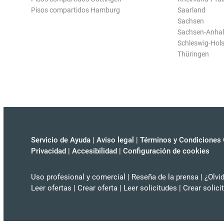
Pisos compartidos Hamburg
Saarland
Sachsen
Sachsen-Anhal
Schleswig-Hols
Thüringen
Servicio de Ayuda
|
Aviso legal
|
Términos y Condiciones 
Privacidad
|
Accesibilidad
|
Configuración de cookies
Uso profesional y comercial
|
Reseña de la prensa
|
¿Olvi
Leer ofertas
|
Crear oferta
|
Leer solicitudes
|
Crear solici