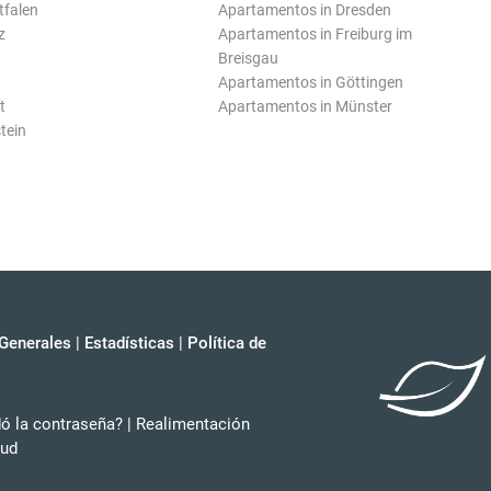
tfalen
Apartamentos in Dresden
z
Apartamentos in Freiburg im
Breisgau
Apartamentos in Göttingen
t
Apartamentos in Münster
tein
Generales
|
Estadísticas
|
Política de
dó la contraseña?
|
Realimentación
tud