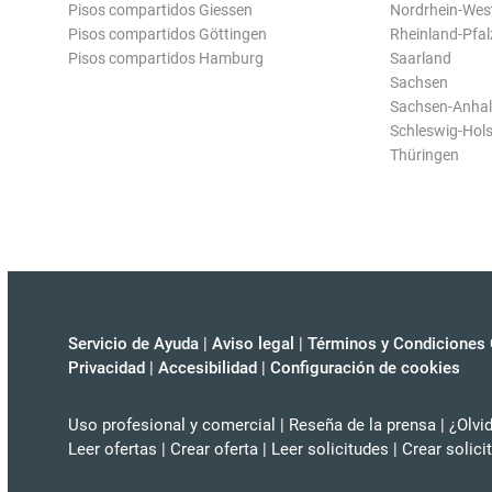
Pisos compartidos Giessen
Nordrhein-Wes
Pisos compartidos Göttingen
Rheinland-Pfal
Pisos compartidos Hamburg
Saarland
Sachsen
Sachsen-Anhal
Schleswig-Hols
Thüringen
Servicio de Ayuda
|
Aviso legal
|
Términos y Condiciones 
Privacidad
|
Accesibilidad
|
Configuración de cookies
Uso profesional y comercial
|
Reseña de la prensa
|
¿Olvi
Leer ofertas
|
Crear oferta
|
Leer solicitudes
|
Crear solici