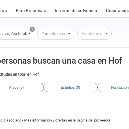
cios
Para Empresas
Informe de solvencia
Crear anun
3
plazo
,
Corto plazo
,
Alquiler por día
Tamaño máx.
Alquiler min.
personas buscan una casa en Hof
citudes en total en Hof
Pisos (0)
Estudios (0)
Habitacion
cio asociado - Más información y ofertas en la página del proveedor