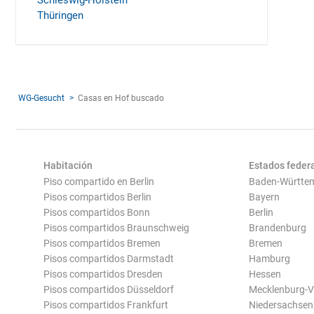
Schleswig-Holstein
Thüringen
WG-Gesucht
Casas en Hof buscado
Habitación
Estados feder
Piso compartido en Berlin
Baden-Württe
Pisos compartidos Berlin
Bayern
Pisos compartidos Bonn
Berlin
Pisos compartidos Braunschweig
Brandenburg
Pisos compartidos Bremen
Bremen
Pisos compartidos Darmstadt
Hamburg
Pisos compartidos Dresden
Hessen
Pisos compartidos Düsseldorf
Mecklenburg-
Pisos compartidos Frankfurt
Niedersachsen