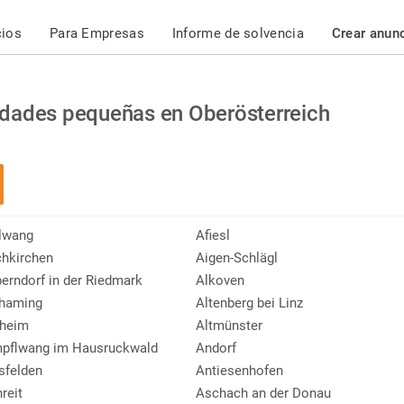
cios
Para Empresas
Informe de solvencia
Crear anun
dades pequeñas en Oberösterreich
lwang
Afiesl
chkirchen
Aigen-Schlägl
berndorf in der Riedmark
Alkoven
lhaming
Altenberg bei Linz
theim
Altmünster
pflwang im Hausruckwald
Andorf
sfelden
Antiesenhofen
reit
Aschach an der Donau