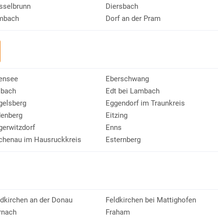
sselbrunn
Diersbach
mbach
Dorf an der Pram
ensee
Eberschwang
lbach
Edt bei Lambach
gelsberg
Eggendorf im Traunkreis
denberg
Eitzing
gerwitzdorf
Enns
chenau im Hausruckkreis
Esternberg
ldkirchen an der Donau
Feldkirchen bei Mattighofen
rnach
Fraham