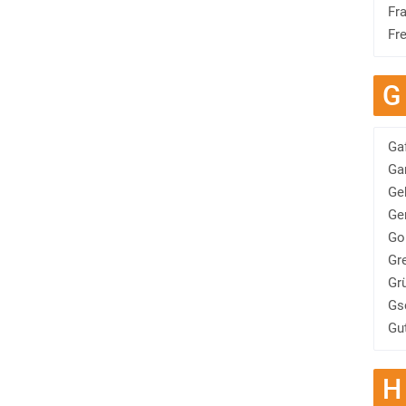
Fr
Fre
G
Ga
Ga
Ge
Ge
Go
Gr
Gr
Gs
Gu
H