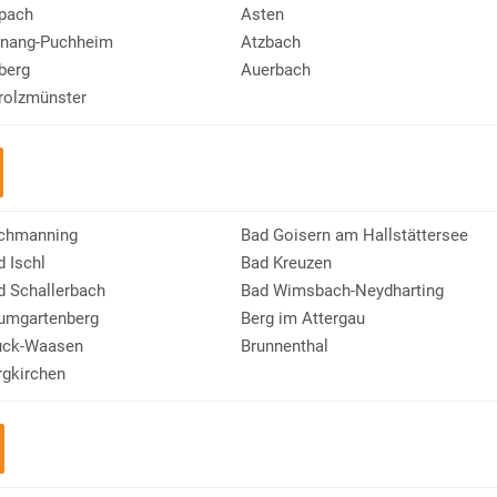
pach
Asten
tnang-Puchheim
Atzbach
berg
Auerbach
rolzmünster
chmanning
Bad Goisern am Hallstättersee
d Ischl
Bad Kreuzen
d Schallerbach
Bad Wimsbach-Neydharting
umgartenberg
Berg im Attergau
uck-Waasen
Brunnenthal
rgkirchen