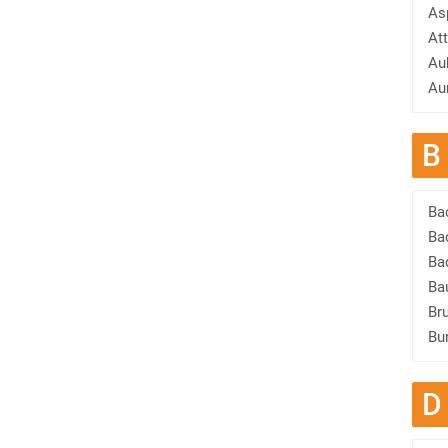
As
At
Au
Au
B
Ba
Ba
Ba
Ba
Br
Bu
D