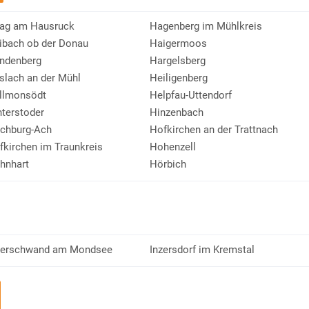
ag am Hausruck
Hagenberg im Mühlkreis
ibach ob der Donau
Haigermoos
ndenberg
Hargelsberg
slach an der Mühl
Heiligenberg
llmonsödt
Helpfau-Uttendorf
nterstoder
Hinzenbach
chburg-Ach
Hofkirchen an der Trattnach
fkirchen im Traunkreis
Hohenzell
hnhart
Hörbich
nerschwand am Mondsee
Inzersdorf im Kremstal