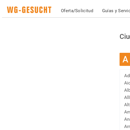
Oferta/Solicitud
Guías y Servi
Ciu
A
Ad
Ai
Al
Al
Al
Am
An
Arn