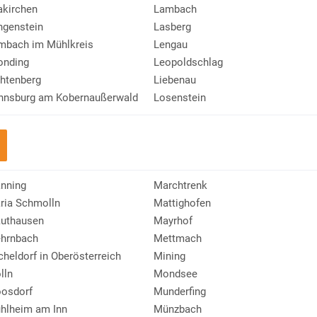
akirchen
Lambach
ngenstein
Lasberg
mbach im Mühlkreis
Lengau
onding
Leopoldschlag
chtenberg
Liebenau
hnsburg am Kobernaußerwald
Losenstein
nning
Marchtrenk
ria Schmolln
Mattighofen
uthausen
Mayrhof
hrnbach
Mettmach
cheldorf in Oberösterreich
Mining
lln
Mondsee
osdorf
Munderfing
hlheim am Inn
Münzbach