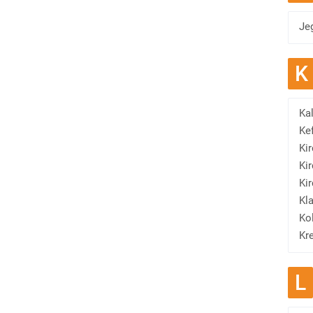
Je
K
Ka
Ke
Ki
Ki
Ki
Kl
Ko
Kr
L