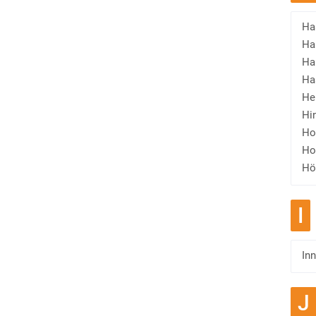
Ha
Ha
Ha
Ha
He
Hi
Ho
Ho
Hö
I
In
J