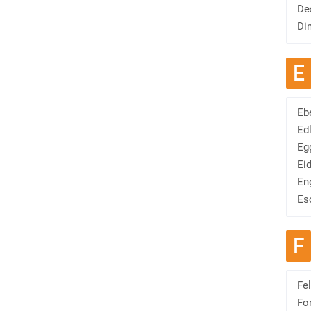
De
Di
E
Eb
Ed
Eg
Ei
En
Es
F
Fe
Fo