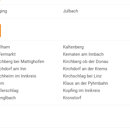
ging
Julbach
llham
Kaltenberg
fermarkt
Kematen am Innbach
rchberg bei Mattighofen
Kirchberg ob der Donau
rchdorf am Inn
Kirchdorf an der Krems
rchheim im Innkreis
Kirchschlag bei Linz
am
Klaus an der Pyhrnbahn
llerschlag
Kopfing im Innkreis
englbach
Kronstorf