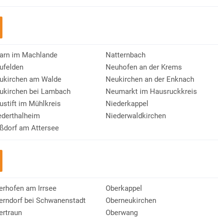
arn im Machlande
Natternbach
ufelden
Neuhofen an der Krems
ukirchen am Walde
Neukirchen an der Enknach
ukirchen bei Lambach
Neumarkt im Hausruckkreis
ustift im Mühlkreis
Niederkappel
ederthalheim
Niederwaldkirchen
ßdorf am Attersee
erhofen am Irrsee
Oberkappel
erndorf bei Schwanenstadt
Oberneukirchen
ertraun
Oberwang