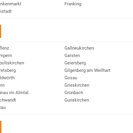
ankenmarkt
Franking
istadt
flenz
Gallneukirchen
mpern
Garsten
boltskirchen
Geiersberg
retsberg
Gilgenberg am Weilhart
ldwörth
Gosau
ein
Grieskirchen
ünau im Almtal
Grünbach
chwandt
Gunskirchen
tau