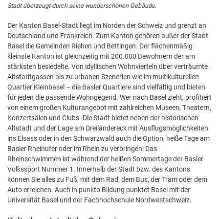
Stadt überzeugt durch seine wunderschönen Gebäude.
Der Kanton Basel-Stadt liegt im Norden der Schweiz und grenzt an
Deutschland und Frankreich. Zum Kanton gehören außer der Stadt
Basel die Gemeinden Riehen und Bettingen. Der flächenmäßig
kleinste Kanton ist gleichzeitig mit 200.000 Bewohnern der am
stärksten besiedelte. Von idyllischen Wohnvierteln über verträumte
Altstadtgassen bis zu urbanen Szenerien wie im multikulturellen
Quartier Kleinbasel – die Basler Quartiere sind vielfältig und bieten
für jeden die passende Wohngegend. Wer nach Basel zieht, profitiert
von einem großen Kulturangebot mit zahlreichen Museen, Theatern,
Konzertsälen und Clubs. Die Stadt bietet neben der historischen
Altstadt und der Lage am Dreiländereck mit Ausflugsmöglichkeiten
ins Elsass oder in den Schwarzwald auch die Option, heiße Tage am
Basler Rheinufer oder im Rhein zu verbringen: Das
Rheinschwimmen ist während der heißen Sommertage der Basler
Volkssport Nummer 1. Innerhalb der Stadt bzw. des Kantons
können Sie alles zu Fuß, mit dem Rad, dem Bus, der Tram oder dem
Auto erreichen. Auch in punkto Bildung punktet Basel mit der
Universität Basel und der Fachhochschule Nordwestschweiz.