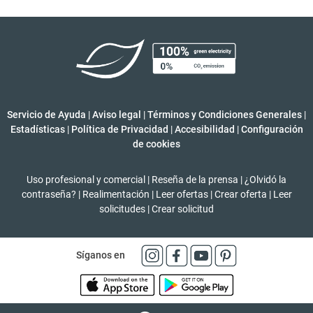
Servicio de Ayuda
|
Aviso legal
|
Términos y Condiciones Generales
|
Estadísticas
|
Política de Privacidad
|
Accesibilidad
|
Configuración
de cookies
Uso profesional y comercial
|
Reseña de la prensa
|
¿Olvidó la
contraseña?
|
Realimentación
|
Leer ofertas
|
Crear oferta
|
Leer
solicitudes
|
Crear solicitud
Síganos en