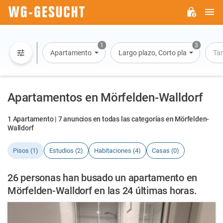
M
WG-
GESUCHT.DE
1
3
Apartamento
Largo plazo, Corto plazo, Alquiler 
Ta
Apartamentos en Mörfelden-Walldorf
1 Apartamento | 7 anuncios en todas las categorías en Mörfelden-
Walldorf
Pisos (1)
Estudios (2)
Habitaciones (4)
Casas (0)
26 personas han busado un apartamento en
Mörfelden-Walldorf en las 24 últimas horas.