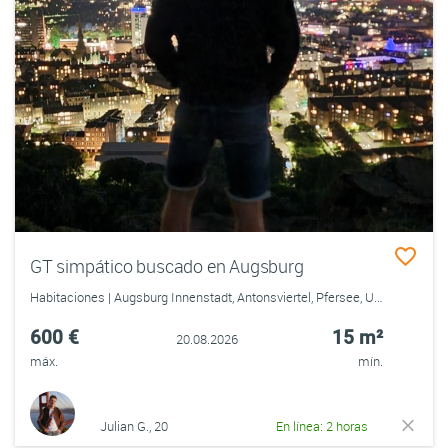
GT simpático buscado en Augsburg
Habitaciones | Augsburg Innenstadt, Antonsviertel, Pfersee, Universitätsviertel, Göggingen, Hochzoll
600 €
15 m²
20.08.2026
máx.
mín.
Julian G., 20
En línea: 2 horas