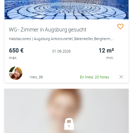
WG- Zimmer in Augsburg gesucht
Habitaciones | Augsburg Antonsviertel, Bärenkeller, Bergheim, Firnhaberau, Göggingen, Hammerschmiede, Haunstetten, Herrenbach, Hochfeld, Hochzoll, Innenstadt, Inningen, Kriegshaber, Lechhausen, Oberhausen, Pfersee, Siebenbrunn, Spickel, Universitätsviertel
650 €
12 m²
01.09.2026
máx.
mín.
Ines, 39
En línea: 20 horas