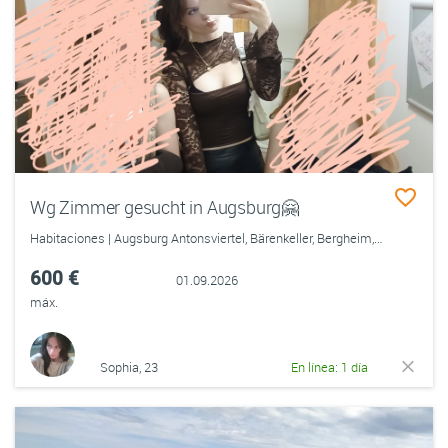
Wg Zimmer gesucht in Augsburg🤗
Habitaciones | Augsburg Antonsviertel, Bärenkeller, Bergheim, Firnhaberau, Göggingen, Hammerschmiede, Haunstetten, Herrenbach, Hochfeld, Hochzoll, Innenstadt, Inningen, Kriegshaber, Lechhausen, Oberhausen, Pfersee, Siebenbrunn, Spickel, Universitätsviertel
600 €
01.09.2026
máx.
Sophia, 23
En línea: 1 día