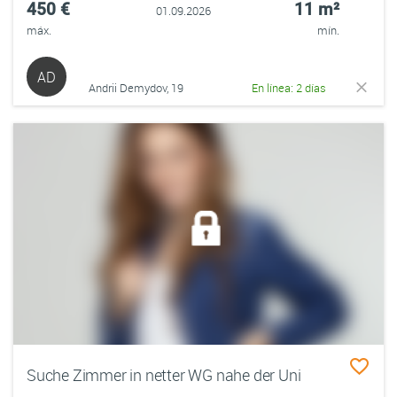
450 €
11 m²
01.09.2026
máx.
mín.
AD
Andrii Demydov, 19
En línea: 2 días
Suche Zimmer in netter WG nahe der Uni