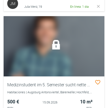
JM
Jula Merz, 19
En línea: 1 día
Medizinstudent im 5. Semester sucht nette WG
Habitaciones | Augsburg Antonsviertel, Bärenkeller, Hochfeld, Innenstadt, Kriegshaber, Oberhausen, Pfersee
500 €
10 m²
15.09.2026
máx.
mín.