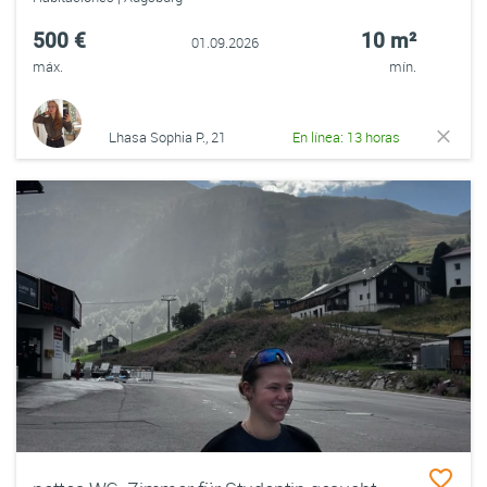
500 €
10 m²
01.09.2026
máx.
mín.
Lhasa Sophia P., 21
En línea: 13 horas