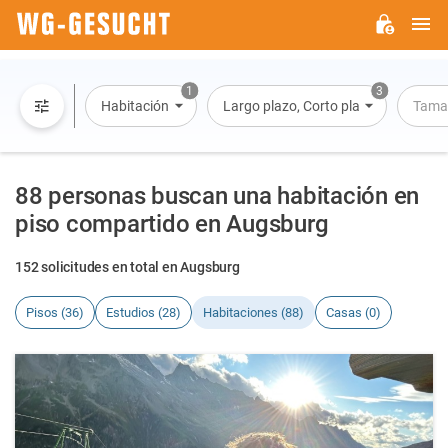
M
WG-
GESUCHT.DE
1
3
Habitación
Largo plazo, Corto plazo, Alquiler po
Tama
88 personas buscan una habitación en
piso compartido en Augsburg
152 solicitudes en total en Augsburg
Pisos (36)
Estudios (28)
Habitaciones (88)
Casas (0)