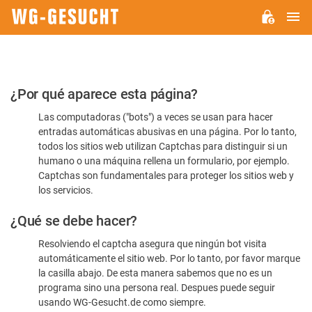
M
WG-
GESUCHT.DE
Por
¿Por qué aparece esta página?
favor,
Las computadoras ("bots") a veces se usan para hacer
confirme
entradas automáticas abusivas en una página. Por lo tanto,
que
todos los sitios web utilizan Captchas para distinguir si un
es
humano o una máquina rellena un formulario, por ejemplo.
Captchas son fundamentales para proteger los sitios web y
humano
los servicios.
¿Qué se debe hacer?
Resolviendo el captcha asegura que ningún bot visita
automáticamente el sitio web. Por lo tanto, por favor marque
la casilla abajo. De esta manera sabemos que no es un
programa sino una persona real. Despues puede seguir
usando WG-Gesucht.de como siempre.