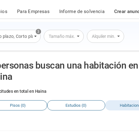
cios
Para Empresas
Informe de solvencia
Crear anun
3
o plazo
,
Corto plazo
,
Alquiler por día
Tamaño máx.
Alquiler min.
personas buscan una habitación en
ina
citudes en total en Haina
Pisos (0)
Estudios (0)
Habitacion