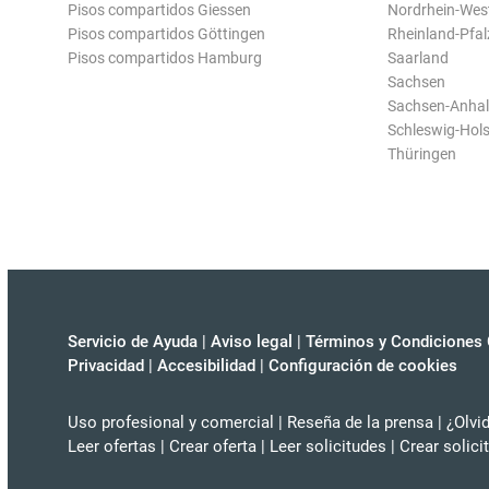
Pisos compartidos Giessen
Nordrhein-Wes
Pisos compartidos Göttingen
Rheinland-Pfal
Pisos compartidos Hamburg
Saarland
Sachsen
Sachsen-Anhal
Schleswig-Hols
Thüringen
Servicio de Ayuda
|
Aviso legal
|
Términos y Condiciones 
Privacidad
|
Accesibilidad
|
Configuración de cookies
Uso profesional y comercial
|
Reseña de la prensa
|
¿Olvi
Leer ofertas
|
Crear oferta
|
Leer solicitudes
|
Crear solici