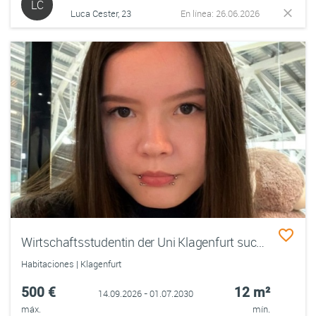
LC
Luca Cester, 23
En línea: 26.06.2026
Wirtschaftsstudentin der Uni Klagenfurt sucht ein gemütliches WG-Zimmer für ein komfortables Leben während des Studiums
Habitaciones | Klagenfurt
500 €
12 m²
14.09.2026 - 01.07.2030
máx.
mín.