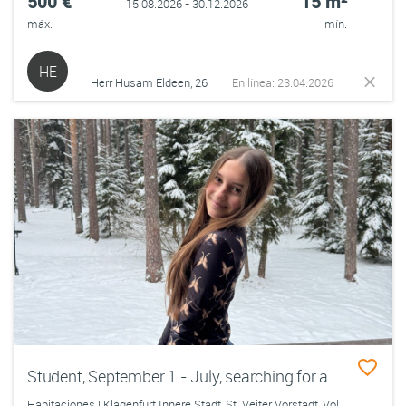
500 €
15 m²
15.08.2026 - 30.12.2026
máx.
mín.
HE
Herr Husam Eldeen, 26
En línea: 23.04.2026
Student, September 1 - July, searching for a place for a next academic year, need to sign an agreement ASAP!!
Habitaciones | Klagenfurt Innere Stadt, St. Veiter Vorstadt, Völkermarkter Vorstadt, Viktringen Vorstadt, Villacher Vorstadt, Annabichl, St. Peter, St. Ruprecht, St. Martin, Viktring, Wölfnitz, Hörtendorf