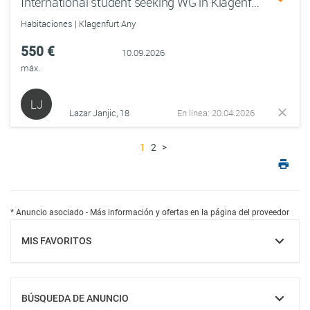
International student seeking WG in Klagenfurt (September–July, flexible dates, flexible rent budget)
Habitaciones | Klagenfurt Any
550 €
10.09.2026
máx.
LJ
Lazar Janjic, 18
En línea: 20.04.2026
1
2
>
* Anuncio asociado - Más información y ofertas en la página del proveedor
MIS FAVORITOS
MOSTRAR
BÚSQUEDA DE ANUNCIO
MOSTRAR