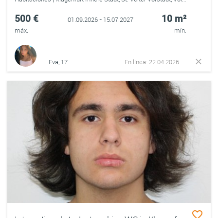
500 €
10 m²
01.09.2026 - 15.07.2027
máx.
mín.
Eva, 17
En línea: 22.04.2026