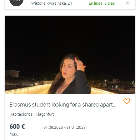
Wiktoria Kwasińska, 24
En línea: 3 días
Erasmus student looking for a shared apartment/room/flat
Habitaciones | Klagenfurt
600 €
01.09.2026 - 31.01.2027
máx.