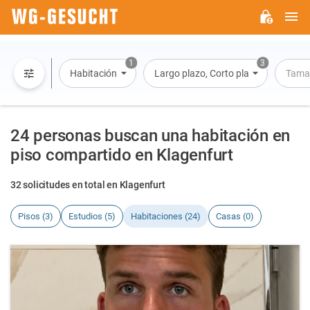
M
WG-
GESUCHT.DE
1
3
Habitación
Largo plazo, Corto plazo, Alquiler po
Tama
24 personas buscan una habitación en
piso compartido en Klagenfurt
32 solicitudes en total en Klagenfurt
Pisos (3)
Estudios (5)
Habitaciones (24)
Casas (0)